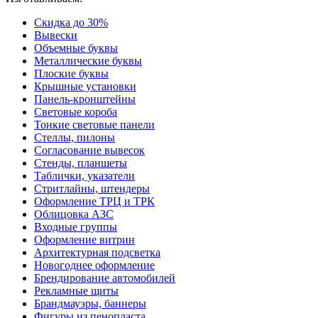
Скидка до 30%
Вывески
Объемные буквы
Металлические буквы
Плоские буквы
Крышные установки
Панель-кронштейны
Световые короба
Тонкие световые панели
Стеллы, пилоны
Согласование вывесок
Стенды, планшеты
Таблички, указатели
Стритлайны, штендеры
Оформление ТРЦ и ТРК
Облицовка АЗС
Входные группы
Оформление витрин
Архитектурная подсветка
Новогоднее оформление
Брендирование автомобилей
Рекламные щиты
Брандмауэры, баннеры
Фигуры из пенопласта