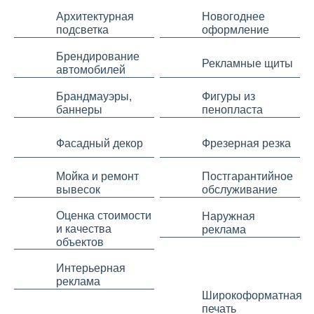
Архитектурная
Новогоднее
подсветка
оформление
Брендирование
Рекламные щиты
автомобилей
Брандмауэры,
Фигуры из
баннеры
пенопласта
Фасадный декор
Фрезерная резка
Мойка и ремонт
Постгарантийное
вывесок
обслуживание
Оценка стоимости
Наружная
и качества
реклама
объектов
Интерьерная
реклама
Широкоформатная
печать