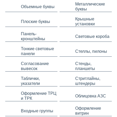
Металлические
Объемные буквы
буквы
Крышные
Плоские буквы
установки
Панель-
Световые короба
кронштейны
Тонкие световые
Стеллы, пилоны
панели
Согласование
Стенды,
вывесок
планшеты
Таблички,
Стритлайны,
указатели
штендеры
Оформление ТРЦ
Облицовка АЗС
и ТРК
Оформление
Входные группы
витрин