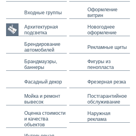
Оформление
Входные группы
витрин
Архитектурная
Новогоднее
подсветка
оформление
Брендирование
Рекламные щиты
автомобилей
Брандмауэры,
Фигуры из
баннеры
пенопласта
Фасадный декор
Фрезерная резка
Мойка и ремонт
Постгарантийное
вывесок
обслуживание
Оценка стоимости
Наружная
и качества
реклама
объектов
Интерьерная