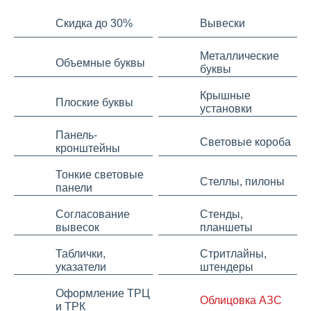
Скидка до 30%
Вывески
Металлические
Объемные буквы
буквы
Крышные
Плоские буквы
установки
Панель-
Световые короба
кронштейны
Тонкие световые
Стеллы, пилоны
панели
Согласование
Стенды,
вывесок
планшеты
Таблички,
Стритлайны,
указатели
штендеры
Оформление ТРЦ
Облицовка АЗС
и ТРК