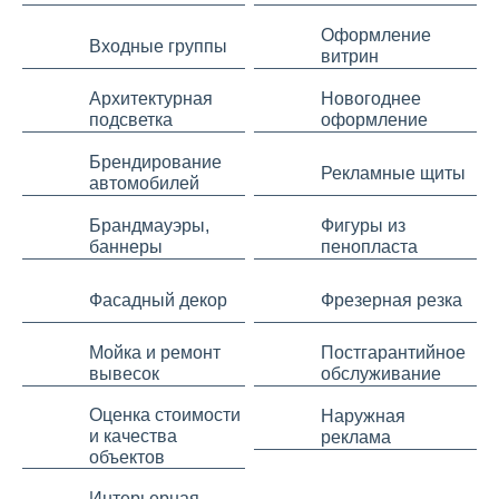
Оформление
Входные группы
витрин
Архитектурная
Новогоднее
подсветка
оформление
Брендирование
Рекламные щиты
автомобилей
Брандмауэры,
Фигуры из
баннеры
пенопласта
Фасадный декор
Фрезерная резка
Мойка и ремонт
Постгарантийное
вывесок
обслуживание
Оценка стоимости
Наружная
и качества
реклама
объектов
Интерьерная