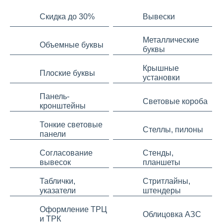
Скидка до 30%
Вывески
Металлические
Объемные буквы
буквы
Крышные
Плоские буквы
установки
Панель-
Световые короба
кронштейны
Тонкие световые
Стеллы, пилоны
панели
Согласование
Стенды,
вывесок
планшеты
Таблички,
Стритлайны,
указатели
штендеры
Оформление ТРЦ
Облицовка АЗС
и ТРК