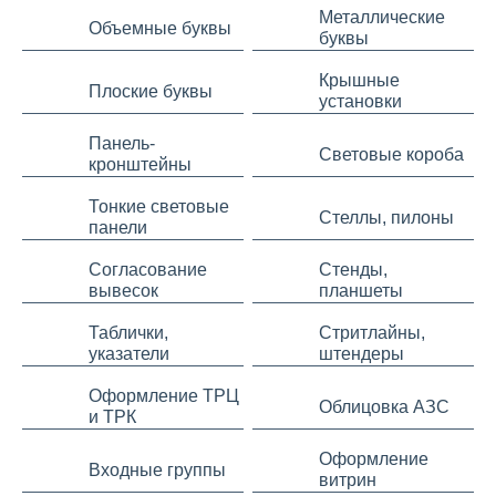
Металлические
Объемные буквы
буквы
Крышные
Плоские буквы
установки
Панель-
Световые короба
кронштейны
Тонкие световые
Стеллы, пилоны
панели
Согласование
Стенды,
вывесок
планшеты
Таблички,
Стритлайны,
указатели
штендеры
Оформление ТРЦ
Облицовка АЗС
и ТРК
Оформление
Входные группы
витрин