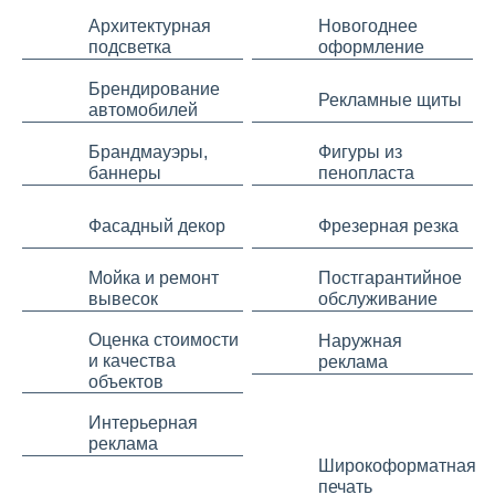
Архитектурная
Новогоднее
подсветка
оформление
Брендирование
Рекламные щиты
автомобилей
Брандмауэры,
Фигуры из
баннеры
пенопласта
Фасадный декор
Фрезерная резка
Мойка и ремонт
Постгарантийное
вывесок
обслуживание
Оценка стоимости
Наружная
и качества
реклама
объектов
Интерьерная
реклама
Широкоформатная
печать