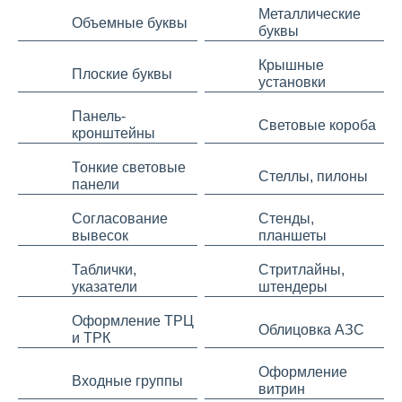
Металлические
Объемные буквы
буквы
Крышные
Плоские буквы
установки
Панель-
Световые короба
кронштейны
Тонкие световые
Стеллы, пилоны
панели
Согласование
Стенды,
вывесок
планшеты
Таблички,
Стритлайны,
указатели
штендеры
Оформление ТРЦ
Облицовка АЗС
и ТРК
Оформление
Входные группы
витрин