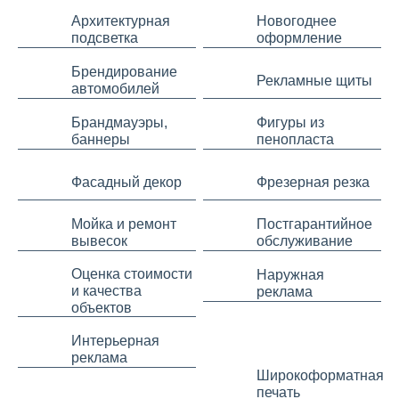
Архитектурная
Новогоднее
подсветка
оформление
Брендирование
Рекламные щиты
автомобилей
Брандмауэры,
Фигуры из
баннеры
пенопласта
Фасадный декор
Фрезерная резка
Мойка и ремонт
Постгарантийное
вывесок
обслуживание
Оценка стоимости
Наружная
и качества
реклама
объектов
Интерьерная
реклама
Широкоформатная
печать