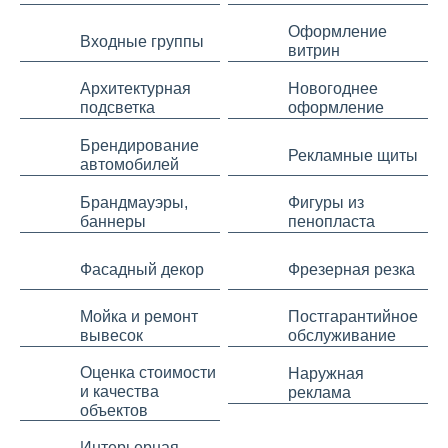
Оформление
Входные группы
витрин
Архитектурная
Новогоднее
подсветка
оформление
Брендирование
Рекламные щиты
автомобилей
Брандмауэры,
Фигуры из
баннеры
пенопласта
Фасадный декор
Фрезерная резка
Мойка и ремонт
Постгарантийное
вывесок
обслуживание
Оценка стоимости
Наружная
и качества
реклама
объектов
Интерьерная