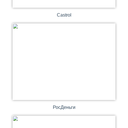
Castrol
РосДеньги