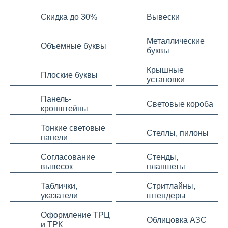
Скидка до 30%
Вывески
Металлические
Объемные буквы
буквы
Крышные
Плоские буквы
установки
Панель-
Световые короба
кронштейны
Тонкие световые
Стеллы, пилоны
панели
Согласование
Стенды,
вывесок
планшеты
Таблички,
Стритлайны,
указатели
штендеры
Оформление ТРЦ
Облицовка АЗС
и ТРК