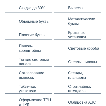
Скидка до 30%
Вывески
Металлические
Объемные буквы
буквы
Крышные
Плоские буквы
установки
Панель-
Световые короба
кронштейны
Тонкие световые
Стеллы, пилоны
панели
Согласование
Стенды,
вывесок
планшеты
Таблички,
Стритлайны,
указатели
штендеры
Оформление ТРЦ
Облицовка АЗС
и ТРК