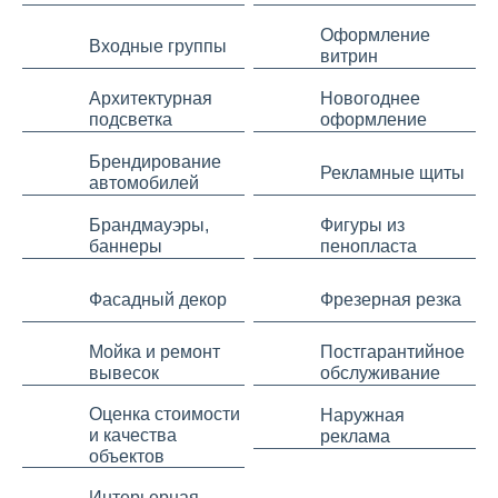
Оформление
Входные группы
витрин
Архитектурная
Новогоднее
подсветка
оформление
Брендирование
Рекламные щиты
автомобилей
Брандмауэры,
Фигуры из
баннеры
пенопласта
Фасадный декор
Фрезерная резка
Мойка и ремонт
Постгарантийное
вывесок
обслуживание
Оценка стоимости
Наружная
и качества
реклама
объектов
Интерьерная