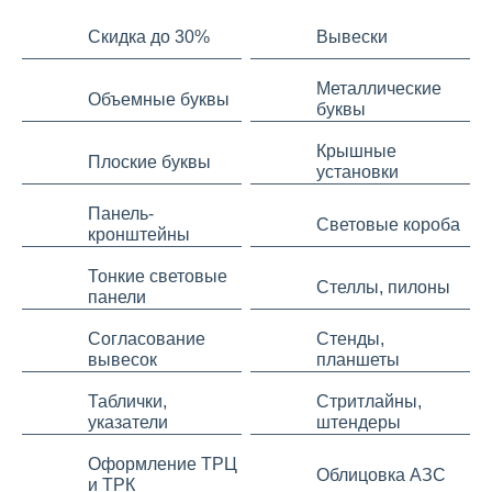
Скидка до 30%
Вывески
Металлические
Объемные буквы
буквы
Крышные
Плоские буквы
установки
Панель-
Световые короба
кронштейны
Тонкие световые
Стеллы, пилоны
панели
Согласование
Стенды,
вывесок
планшеты
Таблички,
Стритлайны,
указатели
штендеры
Оформление ТРЦ
Облицовка АЗС
и ТРК