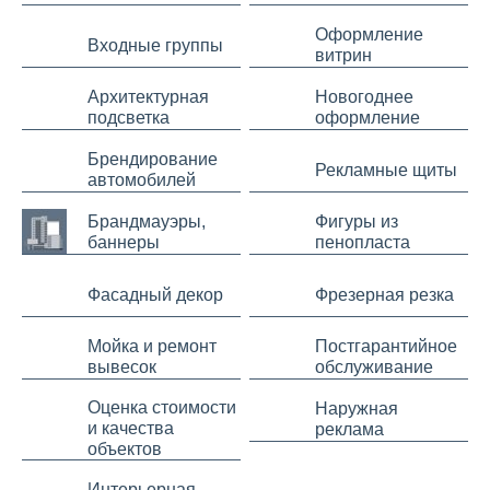
Оформление
Входные группы
витрин
Архитектурная
Новогоднее
подсветка
оформление
Брендирование
Рекламные щиты
автомобилей
Брандмауэры,
Фигуры из
баннеры
пенопласта
Фасадный декор
Фрезерная резка
Мойка и ремонт
Постгарантийное
вывесок
обслуживание
Оценка стоимости
Наружная
и качества
реклама
объектов
Интерьерная