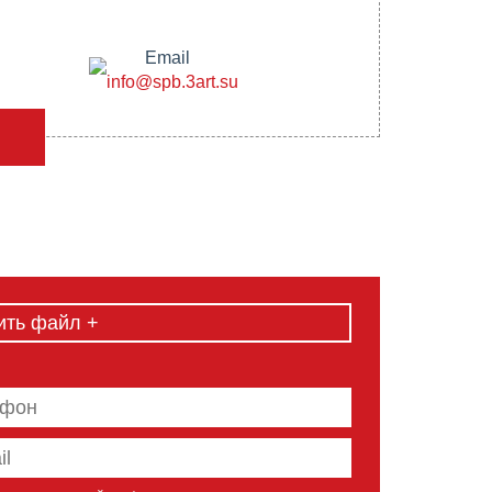
Email
info@spb.3art.su
ить файл +