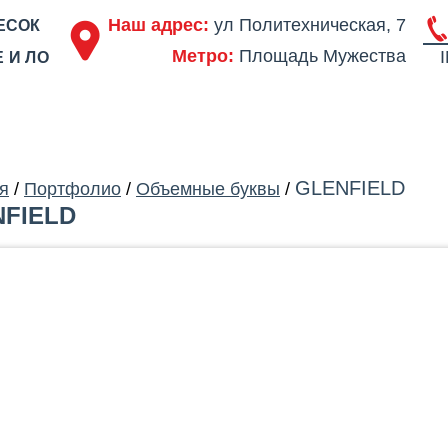
Наш адрес:
ул Политехническая, 7
ЕСОК
Метро:
Площадь Мужества
 И ЛО
ОДСТВО
ПОРТФОЛИО
ЦЕНЫ
СЕРТИФИКАТЫ
ОТЗЫВЫ
АКЦ
GLENFIELD
я
/
Портфолио
/
Объемные буквы
/
FIELD