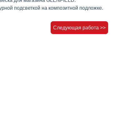
веска для магазина GLENFIELD.
урной подсветкой на композитной подложке.
Следующая работа >>