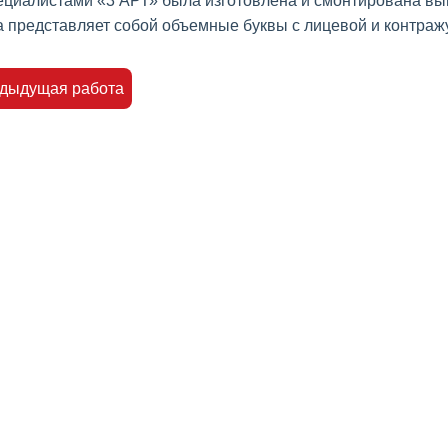
циалистами «3 АРТ» была изготовлена и смонтирована вы
 представляет собой объемные буквы с лицевой и контраж
едыдущая работа