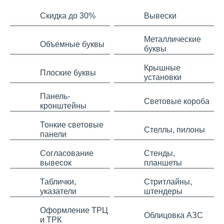
Скидка до 30%
Вывески
Металлические
Объемные буквы
буквы
Крышные
Плоские буквы
установки
Панель-
Световые короба
кронштейны
Тонкие световые
Стеллы, пилоны
панели
Согласование
Стенды,
вывесок
планшеты
Таблички,
Стритлайны,
указатели
штендеры
Оформление ТРЦ
Облицовка АЗС
и ТРК