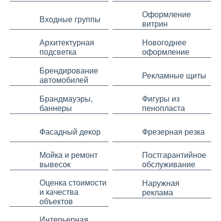
Оформление
Входные группы
витрин
Архитектурная
Новогоднее
подсветка
оформление
Брендирование
Рекламные щиты
автомобилей
Брандмауэры,
Фигуры из
баннеры
пенопласта
Фасадный декор
Фрезерная резка
Мойка и ремонт
Постгарантийное
вывесок
обслуживание
Оценка стоимости
Наружная
и качества
реклама
объектов
Интерьерная