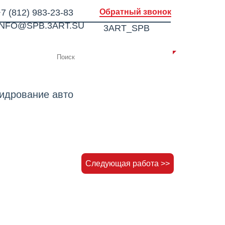
7 (812) 983-23-83
Обратный звонок
INFO@SPB.3ART.SU
3ART_SPB
ИИ
КОНТАКТЫ
идрование авто
Следующая работа >>