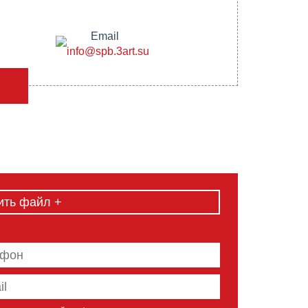
Email
info@spb.3art.su
ить файл +