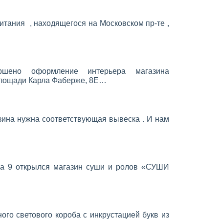
итания , находящегося на Московском пр-те ,
ршено оформление интерьера магазина
лощади Карла Фаберже, 8Е…
азина нужна соответствующая вывеска . И нам
ва 9 открылся магазин суши и ролов «СУШИ
го светового короба с инкрустацией букв из