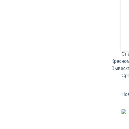
Сп
Красном
Вывеска
Сро
Но