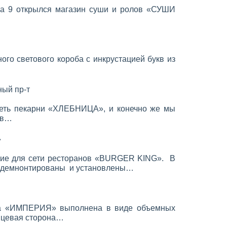
ва 9 открылся магазин суши и ролов «СУШИ
го светового короба с инкрустацией букв из
ый пр-т
сеть пекарни «ХЛЕБНИЦА», и конечно же мы
 в…
»
ие для сети ресторанов «BURGER KING». В
и демнонтированы и установлены…
на «ИМПЕРИЯ» выполнена в виде объемных
Лицевая сторона…