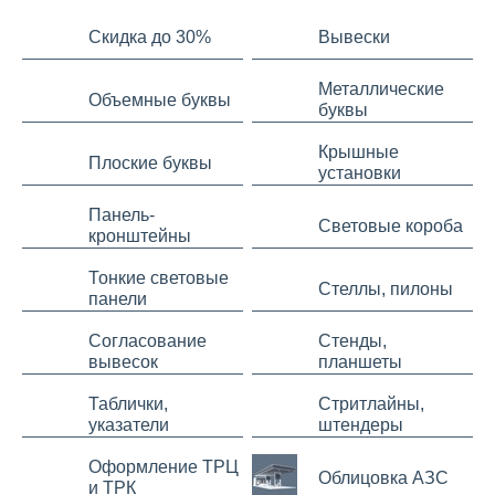
Скидка до 30%
Вывески
Металлические
Объемные буквы
буквы
Крышные
Плоские буквы
установки
Панель-
Световые короба
кронштейны
Тонкие световые
Стеллы, пилоны
панели
Согласование
Стенды,
вывесок
планшеты
Таблички,
Стритлайны,
указатели
штендеры
Оформление ТРЦ
Облицовка АЗС
и ТРК