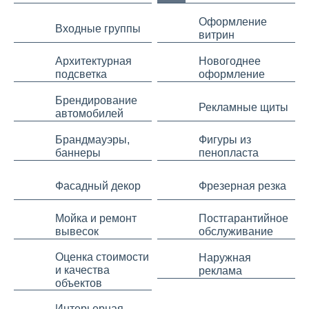
Оформление
Входные группы
витрин
Архитектурная
Новогоднее
подсветка
оформление
Брендирование
Рекламные щиты
автомобилей
Брандмауэры,
Фигуры из
баннеры
пенопласта
Фасадный декор
Фрезерная резка
Мойка и ремонт
Постгарантийное
вывесок
обслуживание
Оценка стоимости
Наружная
и качества
реклама
объектов
Интерьерная