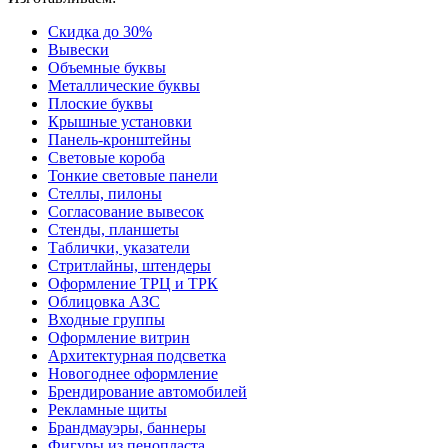
Скидка до 30%
Вывески
Объемные буквы
Металлические буквы
Плоские буквы
Крышные установки
Панель-кронштейны
Световые короба
Тонкие световые панели
Стеллы, пилоны
Согласование вывесок
Стенды, планшеты
Таблички, указатели
Стритлайны, штендеры
Оформление ТРЦ и ТРК
Облицовка АЗС
Входные группы
Оформление витрин
Архитектурная подсветка
Новогоднее оформление
Брендирование автомобилей
Рекламные щиты
Брандмауэры, баннеры
Фигуры из пенопласта