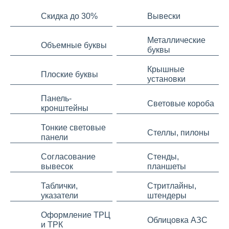
Скидка до 30%
Вывески
Металлические
Объемные буквы
буквы
Крышные
Плоские буквы
установки
Панель-
Световые короба
кронштейны
Тонкие световые
Стеллы, пилоны
панели
Согласование
Стенды,
вывесок
планшеты
Таблички,
Стритлайны,
указатели
штендеры
Оформление ТРЦ
Облицовка АЗС
и ТРК