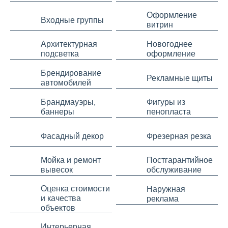
Оформление
Входные группы
витрин
Архитектурная
Новогоднее
подсветка
оформление
Брендирование
Рекламные щиты
автомобилей
Брандмауэры,
Фигуры из
баннеры
пенопласта
Фасадный декор
Фрезерная резка
Мойка и ремонт
Постгарантийное
вывесок
обслуживание
Оценка стоимости
Наружная
и качества
реклама
объектов
Интерьерная