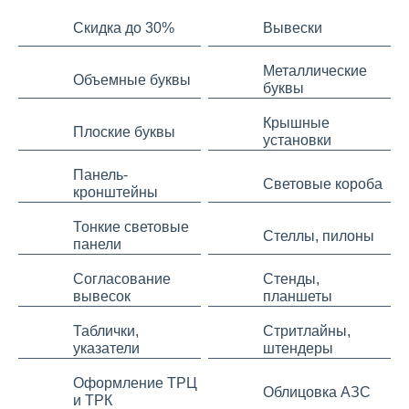
Скидка до 30%
Вывески
Металлические
Объемные буквы
буквы
Крышные
Плоские буквы
установки
Панель-
Световые короба
кронштейны
Тонкие световые
Стеллы, пилоны
панели
Согласование
Стенды,
вывесок
планшеты
Таблички,
Стритлайны,
указатели
штендеры
Оформление ТРЦ
Облицовка АЗС
и ТРК