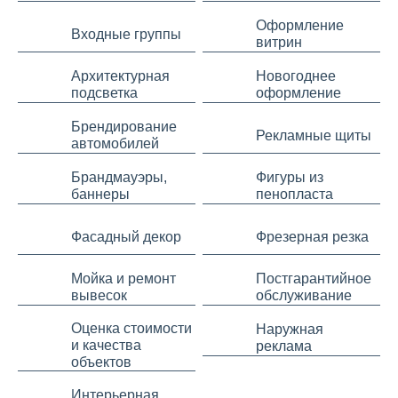
Оформление
Входные группы
витрин
Архитектурная
Новогоднее
подсветка
оформление
Брендирование
Рекламные щиты
автомобилей
Брандмауэры,
Фигуры из
баннеры
пенопласта
Фасадный декор
Фрезерная резка
Мойка и ремонт
Постгарантийное
вывесок
обслуживание
Оценка стоимости
Наружная
и качества
реклама
объектов
Интерьерная