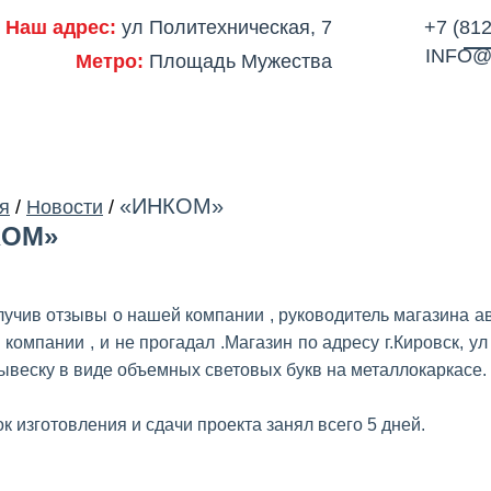
Наш адрес:
ул Политехническая, 7
+7 (812
INFO@
Метро:
Площадь Мужества
ОДСТВО
ПОРТФОЛИО
ЦЕНЫ
СЕРТИФИКАТЫ
ОТЗЫВЫ
АКЦ
«ИНКОМ»
я
/
Новости
/
КОМ»
учив отзывы о нашей компании , руководитель магазина а
 компании , и не прогадал .Магазин по адресу г.Кировск, у
ывеску в виде объемных световых букв на металлокаркасе.
к изготовления и сдачи проекта занял всего 5 дней.