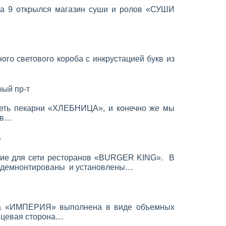
ва 9 открылся магазин суши и ролов «СУШИ
го светового короба с инкрустацией букв из
ый пр-т
сеть пекарни «ХЛЕБНИЦА», и конечно же мы
 в…
»
ие для сети ресторанов «BURGER KING». В
и демнонтированы и установлены…
на «ИМПЕРИЯ» выполнена в виде объемных
Лицевая сторона…