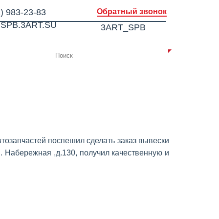
) 983-23-83
Обратный звонок
SPB.3ART.SU
3ART_SPB
ИИ
КОНТАКТЫ
втозапчастей поспешил сделать заказ вывески
л . Набережная ,д.130, получил качественную и