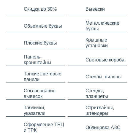
Скидка до 30%
Вывески
Металлические
Объемные буквы
буквы
Крышные
Плоские буквы
установки
Панель-
Световые короба
кронштейны
Тонкие световые
Стеллы, пилоны
панели
Согласование
Стенды,
вывесок
планшеты
Таблички,
Стритлайны,
указатели
штендеры
Оформление ТРЦ
Облицовка АЗС
и ТРК