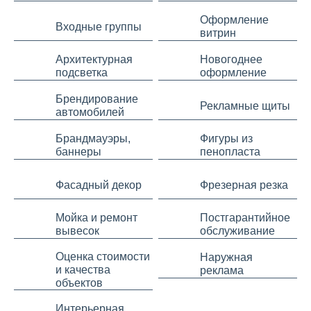
Оформление
Входные группы
витрин
Архитектурная
Новогоднее
подсветка
оформление
Брендирование
Рекламные щиты
автомобилей
Брандмауэры,
Фигуры из
баннеры
пенопласта
Фасадный декор
Фрезерная резка
Мойка и ремонт
Постгарантийное
вывесок
обслуживание
Оценка стоимости
Наружная
и качества
реклама
объектов
Интерьерная