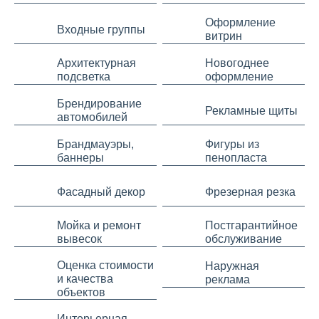
Оформление
Входные группы
витрин
Архитектурная
Новогоднее
подсветка
оформление
Брендирование
Рекламные щиты
автомобилей
Брандмауэры,
Фигуры из
баннеры
пенопласта
Фасадный декор
Фрезерная резка
Мойка и ремонт
Постгарантийное
вывесок
обслуживание
Оценка стоимости
Наружная
и качества
реклама
объектов
Интерьерная