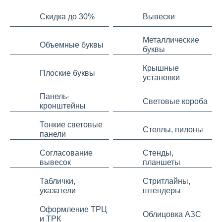
Скидка до 30%
Вывески
Металлические
Объемные буквы
буквы
Крышные
Плоские буквы
установки
Панель-
Световые короба
кронштейны
Тонкие световые
Стеллы, пилоны
панели
Согласование
Стенды,
вывесок
планшеты
Таблички,
Стритлайны,
указатели
штендеры
Оформление ТРЦ
Облицовка АЗС
и ТРК