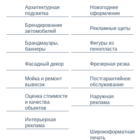
Архитектурная
Новогоднее
подсветка
оформление
Брендирование
Рекламные щиты
автомобилей
Брандмауэры,
Фигуры из
баннеры
пенопласта
Фасадный декор
Фрезерная резка
Мойка и ремонт
Постгарантийное
вывесок
обслуживание
Оценка стоимости
Наружная
и качества
реклама
объектов
Интерьерная
реклама
Широкоформатная
печать