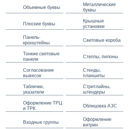
Металлические
Объемные буквы
буквы
Крышные
Плоские буквы
установки
Панель-
Световые короба
кронштейны
Тонкие световые
Стеллы, пилоны
панели
Согласование
Стенды,
вывесок
планшеты
Таблички,
Стритлайны,
указатели
штендеры
Оформление ТРЦ
Облицовка АЗС
и ТРК
Оформление
Входные группы
витрин