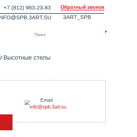
+7 (812) 983-23-83
Обратный звонок
3ART_SPB
INFO@SPB.3ART.SU
ИИ
КОНТАКТЫ
Высотные стелы
/
Email
info@spb.3art.su