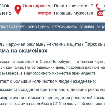
Наш адрес:
ул Политехническая, 7
ЕСОК
Метро:
Площадь Мужества
 И ЛО
ОДСТВО
ПОРТФОЛИО
ЦЕНЫ
СЕРТИФИКАТЫ
ОТЗЫВЫ
АКЦ
Парковые
я
/
Наружная реклама
/
Рекламные щиты
/
ама на скамейках
лама на скамейках в Санкт-Петербурге – отличная иде
ой кампании. На сегодняшний день, подобный вариант н
заказчиков, в виду огромного множества преимуществ:
нтакт с большим количеством людей ежедневно;
зможность создания оригинального дизайна рекламы
мократичная стоимость проведения рекламной кампа
азать рекламу на скамейках в СПб по доступной цене мож