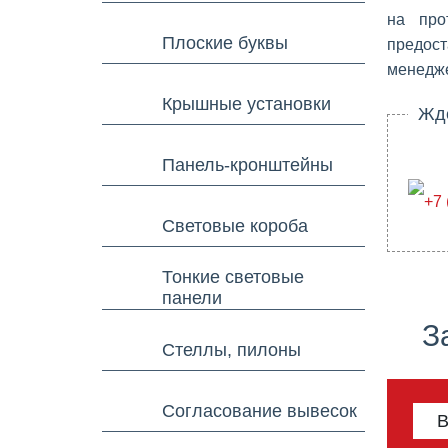
на про
Плоские буквы
предост
менедже
Крышные установки
Ждем
Панель-кронштейны
+7 
Световые короба
Тонкие световые
панели
З
Стеллы, пилоны
Согласование вывесок