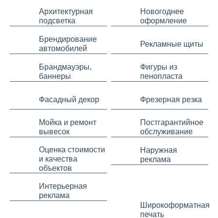
Архитектурная
Новогоднее
подсветка
оформление
Брендирование
Рекламные щиты
автомобилей
Брандмауэры,
Фигуры из
баннеры
пенопласта
Фасадный декор
Фрезерная резка
Мойка и ремонт
Постгарантийное
вывесок
обслуживание
Оценка стоимости
Наружная
и качества
реклама
объектов
Интерьерная
реклама
Широкоформатная
печать