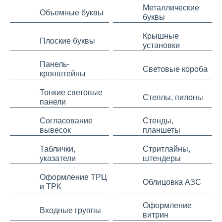
Металлические
Объемные буквы
буквы
Крышные
Плоские буквы
установки
Панель-
Световые короба
кронштейны
Тонкие световые
Стеллы, пилоны
панели
Согласование
Стенды,
вывесок
планшеты
Таблички,
Стритлайны,
указатели
штендеры
Оформление ТРЦ
Облицовка АЗС
и ТРК
Оформление
Входные группы
витрин