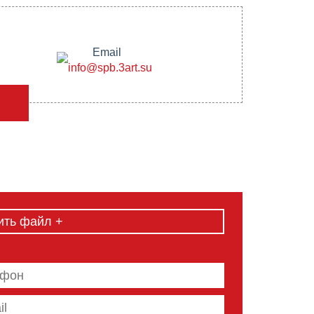
Email
info@spb.3art.su
ить файл +