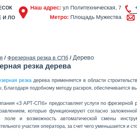
Наш адрес:
ул Политехническая, 7
ЕСОК
Метро:
Площадь Мужества
 И ЛО
ОДСТВО
ПОРТФОЛИО
ЦЕНЫ
СЕРТИФИКАТЫ
ОТЗЫВЫ
АКЦ
Дерево
я
/
Фрезерная резка в СПб
/
ерная резка дерева
зерная резка
дерева применяется в области строительств
. Благодаря подобному методу раскроя, обеспечивается выс
пания «3 АРТ-СПб» предоставляет услуги по фрезерной ре
равлением, которые функционируют согласно заложенно
е поле и возможность автоматической смены инстру
тельного участия оператора, за счет чего уменьшается и ст