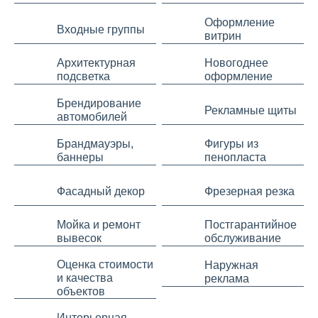
Оформление
Входные группы
витрин
Архитектурная
Новогоднее
подсветка
оформление
Брендирование
Рекламные щиты
автомобилей
Брандмауэры,
Фигуры из
баннеры
пенопласта
Фасадный декор
Фрезерная резка
Мойка и ремонт
Постгарантийное
вывесок
обслуживание
Оценка стоимости
Наружная
и качества
реклама
объектов
Интерьерная